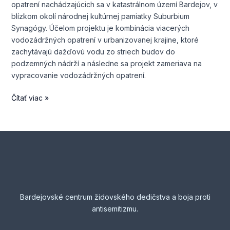
Suburbium
opatrení nachádzajúcich sa v katastrálnom území Bardejov, v
–
blízkom okolí národnej kultúrnej pamiatky Suburbium
Bardejov
Synagógy. Účelom projektu je kombinácia viacerých
vodozádržných opatrení v urbanizovanej krajine, ktoré
zachytávajú dažďovú vodu zo striech budov do
podzemných nádrží a následne sa projekt zameriava na
vypracovanie vodozádržných opatrení.
Čítať viac »
Bardejovské centrum židovského dedičstva a boja proti
antisemitizmu.