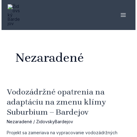
Preskočiť
MAI
na
MEN
obsah
Nezaradené
Vodozádržné opatrenia na
Vodozádržné
opatrenia
adaptáciu na zmenu klímy
na
Suburbium – Bardejov
adaptáciu
na
Nezaradené
/
ZidovskyBardejov
zmenu
klímy
Projekt sa zameriava na vypracovanie vodozádržných